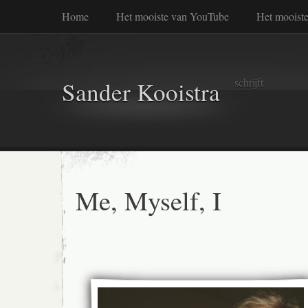
Home
Het mooiste van YouTube
Het mooiste
schrijft
Sander Kooistra
Me, Myself, I