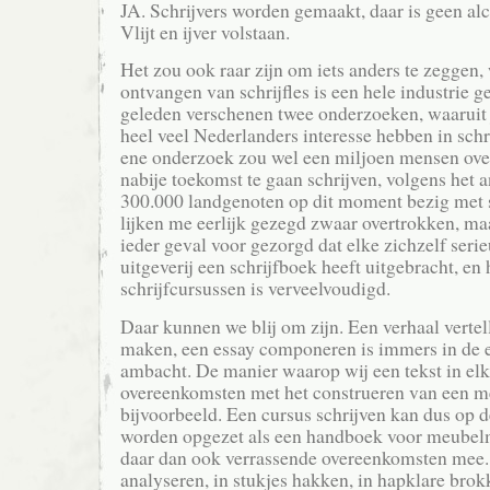
JA. Schrijvers worden gemaakt, daar is geen al
Vlijt en ijver volstaan.
Het zou ook raar zijn om iets anders te zeggen,
ontvangen van schrijfles is een hele industrie 
geleden verschenen twee onderzoeken, waaruit j
heel veel Nederlanders interesse hebben in schr
ene onderzoek zou wel een miljoen mensen ov
nabije toekomst te gaan schrijven, volgens het 
300.000 landgenoten op dit moment bezig met sc
lijken me eerlijk gezegd zwaar overtrokken, ma
ieder geval voor gezorgd dat elke zichzelf ser
uitgeverij een schrijfboek heeft uitgebracht, en
schrijfcursussen is verveelvoudigd.
Daar kunnen we blij om zijn. Een verhaal vertel
maken, een essay componeren is immers in de e
ambacht. De manier waarop wij een tekst in elka
overeenkomsten met het construeren van een me
bijvoorbeeld. Een cursus schrijven kan dus op 
worden opgezet als een handboek voor meubelm
daar dan ook verrassende overeenkomsten mee.
analyseren, in stukjes hakken, in hapklare bro