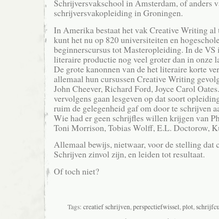
Schrijversvakschool in Amsterdam, of anders v
schrijversvakopleiding in Groningen.
In Amerika bestaat het vak Creative Writing al t
kunt het nu op 820 universiteiten en hogeschol
beginnerscursus tot Masteropleiding. In de VS i
literaire productie nog veel groter dan in onze 
De grote kanonnen van de het literaire korte v
allemaal hun cursussen Creative Writing gevo
John Cheever, Richard Ford, Joyce Carol Oates. 
vervolgens gaan lesgeven op dat soort opleiding
ruim de gelegenheid gaf om door te schrijven a
Wie had er geen schrijfles willen krijgen van P
Toni Morrison, Tobias Wolff, E.L. Doctorow, 
Allemaal bewijs, nietwaar, voor de stelling dat 
Schrijven zinvol zijn, en leiden tot resultaat.
Of toch niet?
Tags:
creatief schrijven
,
perspectiefwissel
,
plot
,
schrijfc