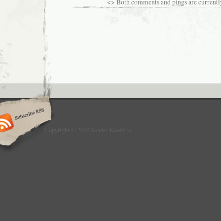
<> Both comments and pings are currently
Copyright © 2009 Sander Kooistra