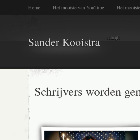
Home
Het mooiste van YouTube
Het mooiste
schrijft
Sander Kooistra
Schrijvers worden ge