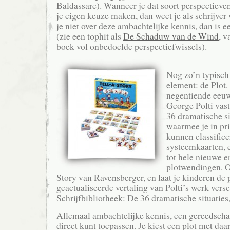
Baldassare). Wanneer je dat soort perspectieven 
je eigen keuze maken, dan weet je als schrijver
je niet over deze ambachtelijke kennis, dan is 
(zie een tophit als
De Schaduw van de Wind
, v
boek vol onbedoelde perspectiefwissels).
Nog zo’n typisch
element: de Plot.
negentiende eeuw
George Polti vast
36 dramatische sit
waarmee je in pri
kunnen classifice
systeemkaarten, 
tot hele nieuwe e
plotwendingen. Of
Story van Ravensberger, en laat je kinderen de 
geactualiseerde vertaling van Polti’s werk vers
Schrijfbibliotheek: De 36 dramatische situatie
Allemaal ambachtelijke kennis, een gereedschaps
direct kunt toepassen. Je kiest een plot met daa