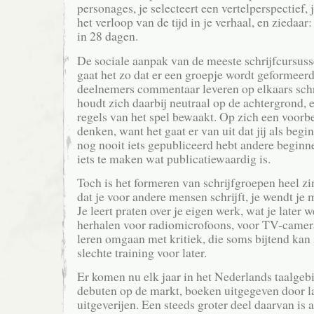
personages, je selecteert een vertelperspectief, j
het verloop van de tijd in je verhaal, en ziedaar:
in 28 dagen.
De sociale aanpak van de meeste schrijfcursuss
gaat het zo dat er een groepje wordt geformeer
deelnemers commentaar leveren op elkaars schr
houdt zich daarbij neutraal op de achtergrond, e
regels van het spel bewaakt. Op zich een voorbe
denken, want het gaat er van uit dat jij als begi
nog nooit iets gepubliceerd hebt andere begin
iets te maken wat publicatiewaardig is.
Toch is het formeren van schrijfgroepen heel zin
dat je voor andere mensen schrijft, je wendt je 
Je leert praten over je eigen werk, wat je later 
herhalen voor radiomicrofoons, voor TV-camera
leren omgaan met kritiek, die soms bijtend kan
slechte training voor later.
Er komen nu elk jaar in het Nederlands taalge
debuten op de markt, boeken uitgegeven door l
uitgeverijen. Een steeds groter deel daarvan is