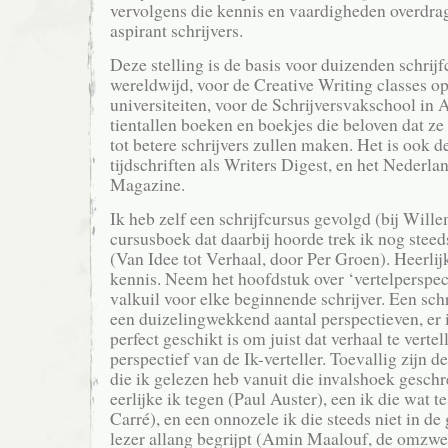
vervolgens die kennis en vaardigheden overdra
aspirant schrijvers.
Deze stelling is de basis voor duizenden schrij
wereldwijd, voor de Creative Writing classes 
universiteiten, voor de Schrijversvakschool in
tientallen boeken en boekjes die beloven dat ze 
tot betere schrijvers zullen maken. Het is ook 
tijdschriften als Writers Digest, en het Nederla
Magazine.
Ik heb zelf een schrijfcursus gevolgd (bij Wil
cursusboek dat daarbij hoorde trek ik nog steeds
(Van Idee tot Verhaal, door Per Groen). Heerlij
kennis. Neem het hoofdstuk over ‘vertelperspect
valkuil voor elke beginnende schrijver. Een schr
een duizelingwekkend aantal perspectieven, er is
perfect geschikt is om juist dat verhaal te verte
perspectief van de Ik-verteller. Toevallig zijn d
die ik gelezen heb vanuit die invalshoek gesch
eerlijke ik tegen (Paul Auster), een ik die wat t
Carré), en een onnozele ik die steeds niet in de
lezer allang begrijpt (Amin Maalouf, de omzw